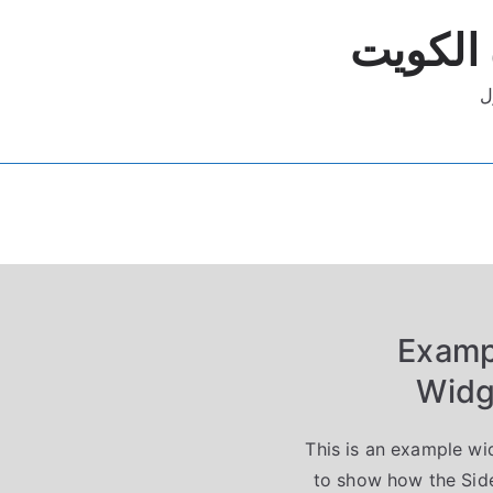
 الكويت
Examp
Widg
This is an example wi
to show how the Sid