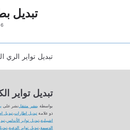
خطى
تبديل بط
لى
لمحتوى
09816
تبديل تواير الري ال
تبديل تواير ال
بواسطة
بنشر متنقل
نشر على
يول
ذو علامة
تبديل اطارات
،
تبديل ا
اشبيلية
،
تبديل تواير الأندلس
،
تبدي
الدسمة
،
تبديل تواير الدعية
،
تبديل