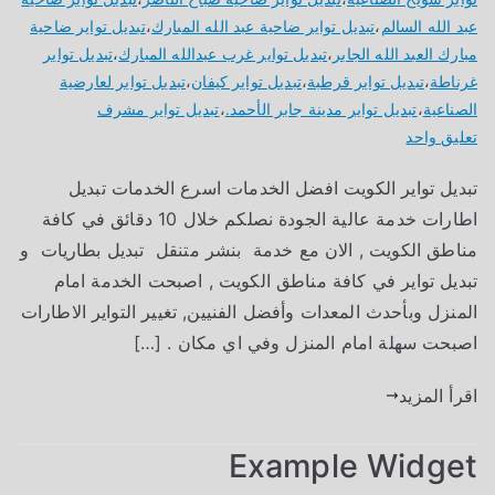
عبد الله السالم
،
تبديل تواير ضاحية عبد الله المبارك
،
تبديل تواير ضاحية
مبارك العبد الله الجابر
،
تبديل تواير غرب عبدالله المبارك
،
تبديل تواير
غرناطة
،
تبديل تواير قرطبة
،
تبديل تواير كيفان
،
تبديل تواير لعارضية
الصناعية
،
تبديل تواير مدينة جابر الأحمد.
،
تبديل تواير مشرف
على
تعليق واحد
تبديل
تبديل تواير الكويت افضل الخدمات اسرع الخدمات تبديل
تواير
اطارات خدمة عالية الجودة نصلكم خلال 10 دقائق في كافة
الكويت
مناطق الكويت , الان مع خدمة بنشر متنقل تبديل بطاريات و
تبديل تواير في كافة مناطق الكويت , اصبحت الخدمة امام
المنزل وبأحدث المعدات وأفضل الفنيين, تغيير التواير الاطارات
اصبحت سهلة امام المنزل وفي اي مكان . […]
اقرأ المزيد
Example Widget